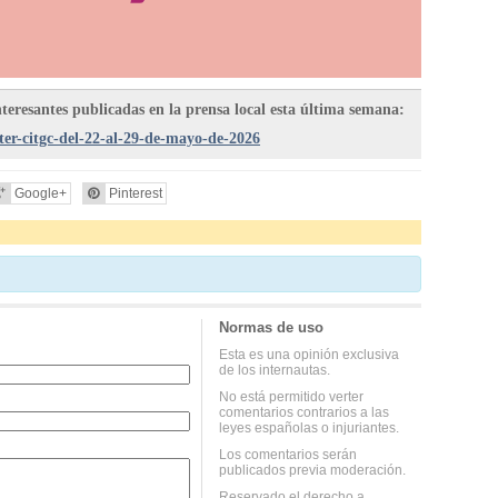
nteresantes publicadas en la prensa local esta última semana:
ter-citgc-del-22-al-29-de-mayo-de-2026
Google+
Pinterest
Normas de uso
Esta es una opinión exclusiva
de los internautas.
No está permitido verter
comentarios contrarios a las
leyes españolas o injuriantes.
Los comentarios serán
publicados previa moderación.
Reservado el derecho a