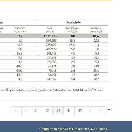
s que eligen España para pasar las vacaciones, con un 28,7% del
...
...
<<
<
41
42
43
44
45
>
>>
Centro de Iniciativas y Turismo de Gran Canaria