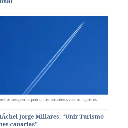
ional
uestros aeropuertos podrían ser verdaderos centros logísticos
MÃ­chel Jorge Millares: "Unir Turismo
ones canarias"