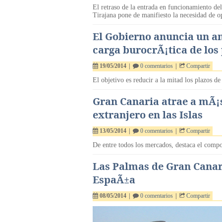
El retraso de la entrada en funcionamiento d
Tirajana pone de manifiesto la necesidad de op
El Gobierno anuncia un an
carga burocrÃ¡tica de los
19/05/2014
|
0 comentarios
|
Compartir
El objetivo es reducir a la mitad los plazos de
Gran Canaria atrae a mÃ¡s
extranjero en las Islas
13/05/2014
|
0 comentarios
|
Compartir
De entre todos los mercados, destaca el comp
Las Palmas de Gran Canari
EspaÃ±a
08/05/2014
|
0 comentarios
|
Compartir